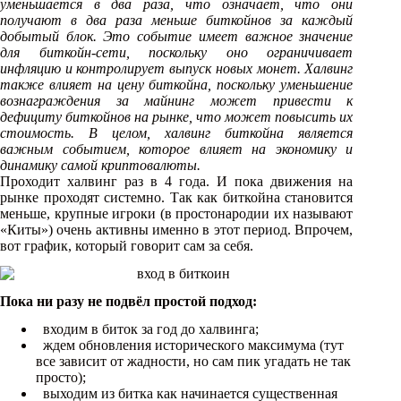
уменьшается в два раза, что означает, что они
получают в два раза меньше биткойнов за каждый
добытый блок. Это событие имеет важное значение
для биткойн-сети, поскольку оно ограничивает
инфляцию и контролирует выпуск новых монет. Халвинг
также влияет на цену биткойна, поскольку уменьшение
вознаграждения за майнинг может привести к
дефициту биткойнов на рынке, что может повысить их
стоимость. В целом, халвинг биткойна является
важным событием, которое влияет на экономику и
динамику самой криптовалюты.
Проходит халвинг раз в 4 года. И пока движения на
рынке проходят системно. Так как биткойна становится
меньше, крупные игроки (в простонародии их называют
«Киты») очень активны именно в этот период. Впрочем,
вот график, который говорит сам за себя.
Пока ни разу не подвёл простой подход:
входим в биток за год до халвинга;
ждем обновления исторического максимума (тут
все зависит от жадности, но сам пик угадать не так
просто);
выходим из битка как начинается существенная