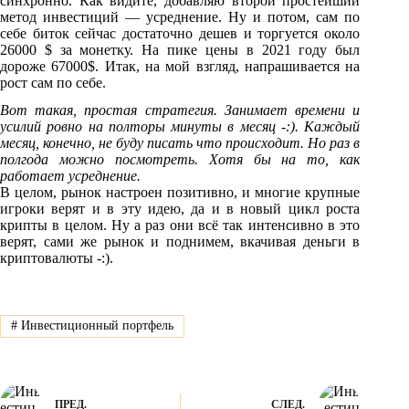
синхронно. Как видите, добавляю второй простейший
метод инвестиций — усреднение. Ну и потом, сам по
себе биток сейчас достаточно дешев и торгуется около
26000 $ за монетку. На пике цены в 2021 году был
дороже 67000$. Итак, на мой взгляд, напрашивается на
рост сам по себе.
Вот такая, простая стратегия. Занимает времени и
усилий ровно на полторы минуты в месяц -:). Каждый
месяц, конечно, не буду писать что происходит. Но раз в
полгода можно посмотреть. Хотя бы на то, как
работает усреднение.
В целом, рынок настроен позитивно, и многие крупные
игроки верят и в эту идею, да и в новый цикл роста
крипты в целом. Ну а раз они всё так интенсивно в это
верят, сами же рынок и поднимем, вкачивая деньги в
криптовалюты -:).
#
Инвестиционный портфель
ПРЕД.
СЛЕД.