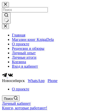
Перейти
к
сути
Ничего
не
найдено
Главная
Магазин книг KnigaDela
О проекте
Рецензии и обзоры
Личный опыт
Личные итоги
Корзина
Вход в кабинет
Новосибирск
WhatsApp
Phone
О проекте
Поиск
Личный кабинет
Книги, которые работают!