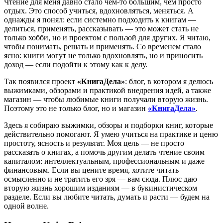
Чтение для меня давно стало чем-то большим, чем просто
отдых. Это способ учиться, вдохновляться, меняться. А
однажды я понял: если системно подходить к книгам —
делиться, применять, рассказывать — это может стать не
только хобби, но и проектом с пользой для других. Я читаю,
чтобы понимать, решать и применять. Со временем стало
ясно: книги могут не только вдохновлять, но и приносить
доход — если подойти к этому как к делу.
Так появился проект
«КнигаДела»
: блог, в котором я делюсь
выжимками, обзорами и практикой внедрения идей, а также
магазин — чтобы любимые книги получали вторую жизнь.
Поэтому это не только блог, но и магазин
«КнигаДела»
.
Здесь я собираю выжимки, обзоры и подборки книг, которые
действительно помогают. Я умею учиться на практике и ценю
простоту, ясность и результат. Моя цель — не просто
рассказать о книгах, а помочь другим делать чтение своим
капиталом: интеллектуальным, профессиональным и даже
финансовым. Если вы цените время, хотите читать
осмысленно и не тратить его зря — вам сюда. Плюс даю
вторую жизнь хорошим изданиям — в букинистическом
разделе. Если вы любите читать, думать и расти — будем на
одной волне.