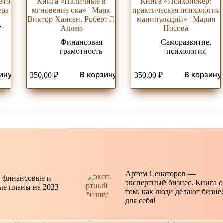
это
Книга «Наличные в
Книга «Психопокер:
ера
мгновение ока» | Марк
практическая психология
Виктор Хансен, Роберт Г.
манипуляций» | Мария
,
Аллен
Носова
Финансовая
Саморазвитие,
грамотность
психология
ину
В корзину
В корзину
350,00
₽
350,00
₽
Артем Сенаторов —
 финансовые и
экспертный бизнес. Книга о
ые планы на 2023
том, как люди делают бизне
для себя!