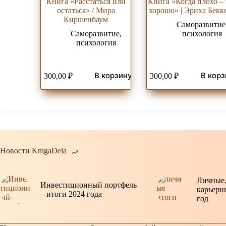
Книга «Расстаться или
Книга «Когда плохо – 
остаться» / Мира
хорошо» | Эриха Бекк
Киршенбаум
Саморазвитие
Саморазвитие,
психология
психология
В корзину
В корз
300,00
₽
300,00
₽
Новости KnigaDela
Личные,
Инвестиционный портфель
карьерн
– итоги 2024 года
год