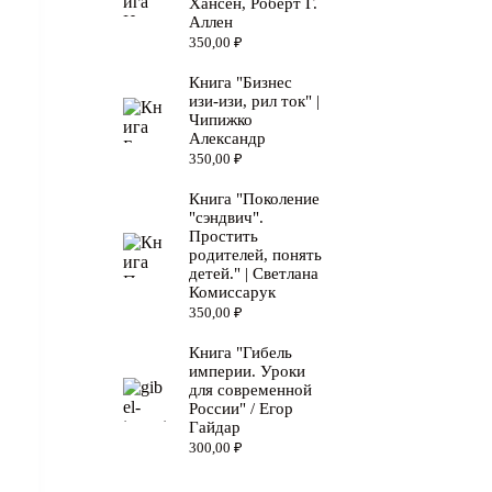
Хансен, Роберт Г.
Аллен
350,00
₽
Книга "Бизнес
изи-изи, рил ток" |
Чипижко
Александр
350,00
₽
Книга "Поколение
"сэндвич".
Простить
родителей, понять
детей." | Светлана
Комиссарук
350,00
₽
Книга "Гибель
империи. Уроки
для современной
России" / Егор
Гайдар
300,00
₽