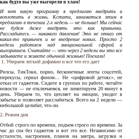
как будто вы уже выгорели в хлам!
И вот какую программу я предлагаю внедрить и
воплотить в жизнь. Кстати, заниматься этим я
предлагаю в течении 2-х недель — не больше! Мы сейчас
не будем даже внедрять это как привычки.
Расслабьтесь — никакого давления! Это не отказ от
каких-то привычек и не внедрение новых. Просто 2
недели работаем над эмоциональной сферой и
выгоранием. Считайте — что через 2 недели вы это все
забываете и живете обычной жизнью! Поехали!
1. Убираем легкий дофамин и все что его дает
Рилсы, ТикТоки, порно, бесконечные ленты соцсетей,
перекусы, сериал фоном… Не «цифровой детокс», не
отказ от гаджетов. Сидите в группах по работе, читайте
новости — не отключаемся, не лимитируем 20 минут в
день. Убираем то, что цепляет на эмоции, уводит в
забытье и позволяет расслабиться. Всего на 2 недели —
небольшой целибат, что-ли.
2. Режим дня
Отбой строго по времени, подъем строго по времени. За
час до сна без гаджетов и вот это все. Независимо от
усталости, настроения, планов на завтра, загрузки и