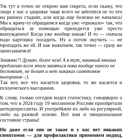
Уж тут я точно не открою вам секрета, если скажу, что
люди у нас о здоровье чаще всего не заботятся не то что
на ранних стадиях, или когда еще болезни не начались!
Мы к врачу-то обращаемся когда уже «прижало» так, что
обращаться за помощью приходится уже просто
вынужденно! Когда уже вообще никак! И то — сначала
надо картошку посадить. Ну а потом окучить — не
пропадать же ей. И как выкопаем, так точно — сразу же
записываемся!
Знакомо?! Думаю, более чем! А я тут, наивный юноша
предлагаю всем этим заняться пока вообще ничего не
беспокоит, не болит и нет никаких симптомов
выгорания -:).
Так вот, все что касается здоровья, то же касается и
психического выгорания.
К слову, только сегодня видел статистику, говорящую о
том, что в 2024 году 19 миллионов Россиян приобретали
антидепрессанты. И употребkяли их либо на регулярной,
либо на разовой основе. Вот вам и эмоциональное
состояние страны!
Но даже если оно не такое и у вас нет никаких
симптомов — для профилактики применяем подход,