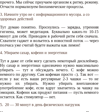
прочего. Мы сейчас приучаем организм к ритму, режиму.
Отчасти нормализуем биохимические процессы.
3. Начните утро не с информационного мусора. а со
здоровых действий
Тут думаю понятно. Проснулись — зарядка, утренняя
гигиена, может медитация. Буквально каких-то 10-15
минут для себя. Приводим в рабочий ритм себя сначала.
Схватите гаджет и вольетесь в новостной поток — через
полчаса уже считай будете выжаты как лимон!
4. Убираем сахар, кофеин и энергетики
Тут я даже от себя могу сделать некоторый дисклеймер.
Ну сахар и энергетики однозначно нужно максимально
убирать — тут и обсуждать нечего. С кофе можно
немного по другому. Сам кофеман просто -:). Так вот —
если у вас есть ваши регулярные 2-3 чашки — то не
нужно их убирать. Нужно убирать внеплановое
употребление кофе, если вдруг хватаетесь за чашку на
эмоциях. Кофеин как продукт питания — пусть немного
остается. Как стимулятор — нет.
5. 20 — 30 минут в день физических нагрузок